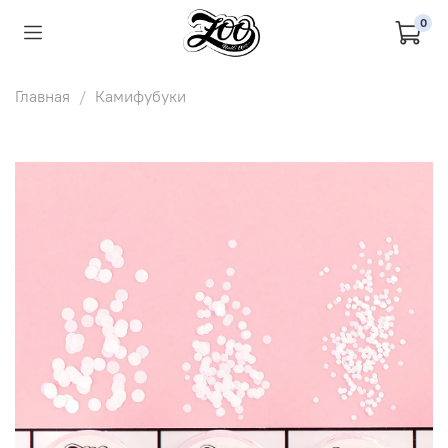
0
Главная
Камифубуки