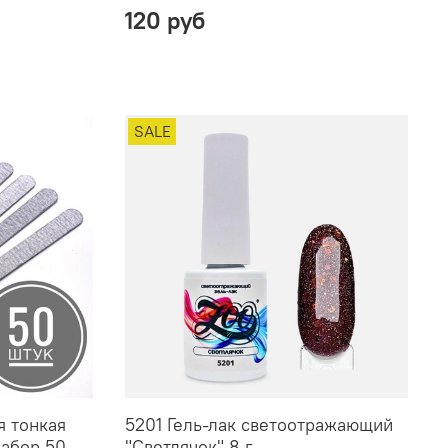
120 руб
SALE
я тонкая
5201 Гель-лак светоотражающий
набор 50
"Светлячок" 8 г