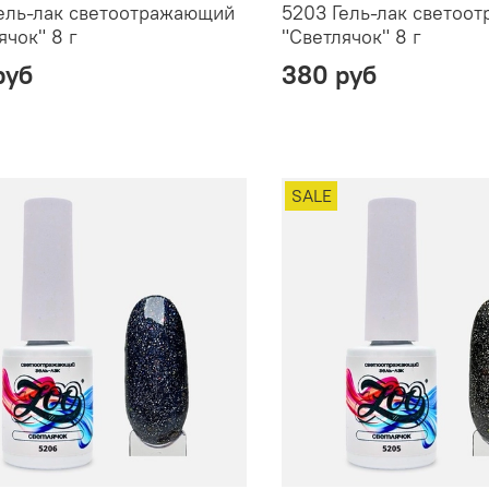
ель-лак светоотражающий
5203 Гель-лак светоо
ячок" 8 г
"Светлячок" 8 г
руб
380 руб
SALE