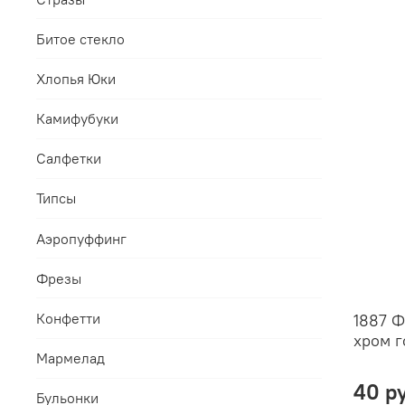
Битое стекло
Хлопья Юки
Камифубуки
Салфетки
Типсы
Аэропуффинг
Фрезы
Конфетти
1887 Ф
хром 
Мармелад
40 р
Бульонки