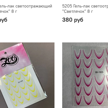
ель-лак светоотражающий
5205 Гель-лак светоо
ячок" 8 г
"Светлячок" 8 г
руб
380 руб