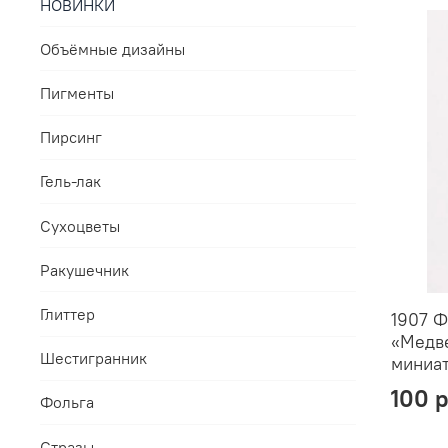
НОВИНКИ
Объёмные дизайны
Пигменты
Пирсинг
Гель-лак
Сухоцветы
Ракушечник
Глиттер
1907 
«Медве
Шестигранник
миниа
100 
Фольга
Стразы