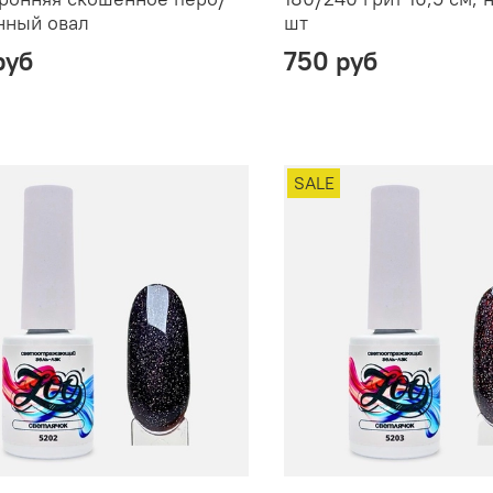
нный овал
шт
руб
750 руб
SALE