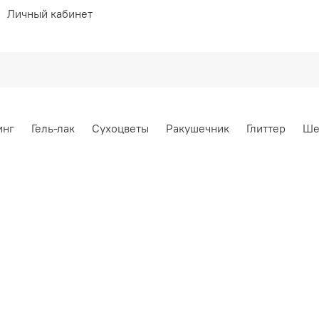
Личный кабинет
инг
Гель-лак
Сухоцветы
Ракушечник
Глиттер
Ше