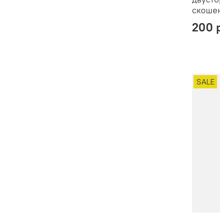
скоше
200 
SALE