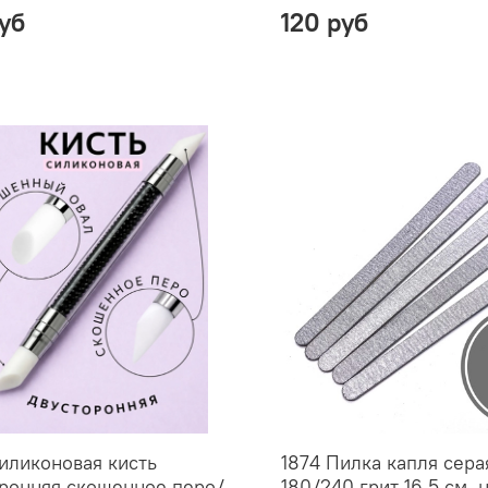
руб
120 руб
иликоновая кисть
1874 Пилка капля сера
ронняя скошенное перо/
180/240 грит 16,5 см, 