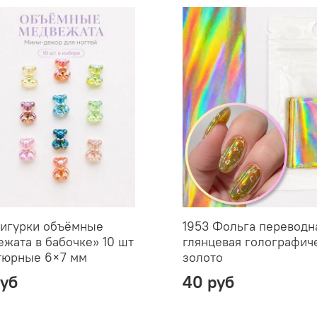
Фигурки объёмные
1953 Фольга переводн
жата в бабочке» 10 шт
глянцевая голографич
тюрные 6×7 мм
золото
руб
40 руб