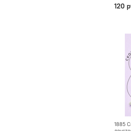
120 
1885 С
двусто