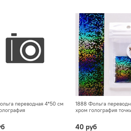
ольга переводная 4*50 см
1888 Фольга переводн
голография
хром голография точк
уб
40 руб